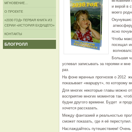
мгновения
МГНОВЕНИЕ…
и верой в 
О ПРОЕКТЕ
моего родн
Окунувшись
«2030 ГОД» ПЕРВАЯ КНИГА ИЗ
атмосферу 
СЕРИИ «ИСТОРИЯ БУДУЩЕГО»
ясно почув
КОНТАКТЫ
Чтобы макс
БЛОГРОЛЛ
посещал и
волновалс
Большая ча
успевал записывать за героями и мне
раз.
На фоне мрачных прогнозов о 2012 ж
показывает «маршрут», по которому м
Для многих некоторые главы можно от
восприятие многих моментов так, что
будни другого времени. Будет и продо
хочется рассказать.
Между фантазией и реальностью проле
сможет показать, где я её переступил.
Наслаждайтесь путешествием! Очень н