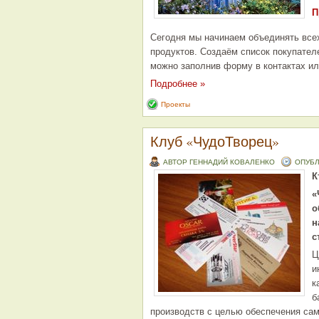
П
Сегодня мы начинаем объединять всех
продуктов. Создаём список покупател
можно заполнив форму в контактах ил
Подробнее »
Проекты
Клуб «ЧудоТворец»
АВТОР ГЕННАДИЙ КОВАЛЕНКО
ОПУБЛ
К
«
о
н
с
Ц
и
к
б
производств с целью обеспечения са