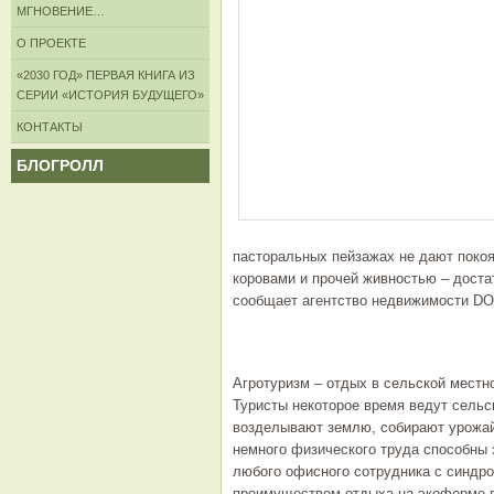
МГНОВЕНИЕ…
О ПРОЕКТЕ
«2030 ГОД» ПЕРВАЯ КНИГА ИЗ
СЕРИИ «ИСТОРИЯ БУДУЩЕГО»
КОНТАКТЫ
БЛОГРОЛЛ
пасторальных пейзажах не дают покоя
коровами и прочей живностью – достат
сообщает агентство недвижимости DO
Агротуризм – отдых в сельской местно
Туристы некоторое время ведут сельск
возделывают землю, собирают урожай,
немного физического труда способны 
любого офисного сотрудника с синдр
преимуществом отдыха на экоферме п