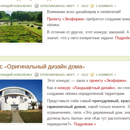
ЕННАДИЙ КОВАЛЕНКО
ОПУБЛИКОВАНО: МАРТ - 7 - 2012
1 КОММЕНТ. »
Вниманию всех дизайнеров и любителей!
Проекту «Экоферма»
требуется создание вне
облика.
В отличие от других, этот конкурс заказной. А
значит, что у него конкретные задачи.
Подробн
с «Оригинальный дизайн дома»
ЕННАДИЙ КОВАЛЕНКО
ОПУБЛИКОВАНО: МАРТ - 7 - 2012
1 КОММЕНТ. »
Этот конкурс — заказ к
проекту «Экоферма»
.
Как и
конкурс «Ландшафтный дизайн»
, он спо
созданию облика определённой территории.
Представьте себе самый
причудливый, крас
гармоничный домик
, какой только можете. 
ограничениях, типа: «Это деревянный дом, зна
должна быть балка» или «Как тут расположит
перекрытие?».
Подробнее »