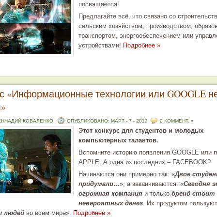
посвящается!
Предлагайте всё, что связано со строительст
сельским хозяйством, производством, образо
транспортом, энергообеспечением или управ
устройствами!
Подробнее »
с «Информационные технологии или GOOGLE н
л»
ЕННАДИЙ КОВАЛЕНКО
ОПУБЛИКОВАНО: МАРТ - 7 - 2012
0 КОММЕНТ. »
Этот конкурс для студентов и молодых
компьютерных талантов.
Вспомните историю появления GOOGLE или 
APPLE. А одна из последних – FACEBOOK?
Начинаются они примерно так: «
Двое студе
придумали…
», а заканчиваются: «
Сегодня 
огромная компания
и только
бренд стоит
невероятных денег
. Их продуктом пользую
ы людей
во всём мире».
Подробнее »