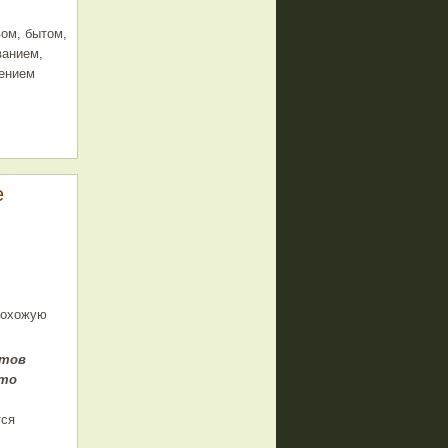
вом, бытом,
ванием,
лением
е
похожую
нтов
это
тся