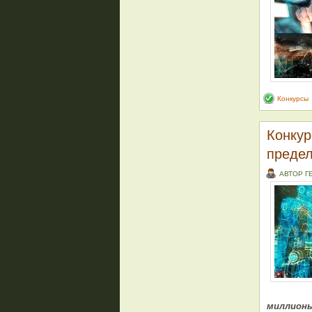
Конкурсы
Конкур
преде
АВТОР Г
миллион