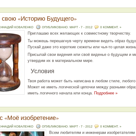
 свою «Историю Будущего»
ЕННАДИЙ КОВАЛЕНКО
ОПУБЛИКОВАНО: МАРТ - 7 - 2012
0 КОММЕНТ. »
Приглашаю всех желающих к совместному творчеству.
Ты можешь перешагнув черту времени видеть образ буду
Пускай даже это короткие сюжеты или чья-то целая жизн
Присылай свои видения или своё виденье о будущем и м
утвердим их в материальном мире.
Условия
Твоя работа может быть написана в любом стиле, любого
Может не иметь логической цепочки между разными обра
иметь логичного начала или конца.
Подробнее »
с «Моё изобретение»
ЕННАДИЙ КОВАЛЕНКО
ОПУБЛИКОВАНО: МАРТ - 7 - 2012
0 КОММЕНТ. »
Всем любителям и инженерам изобретателям