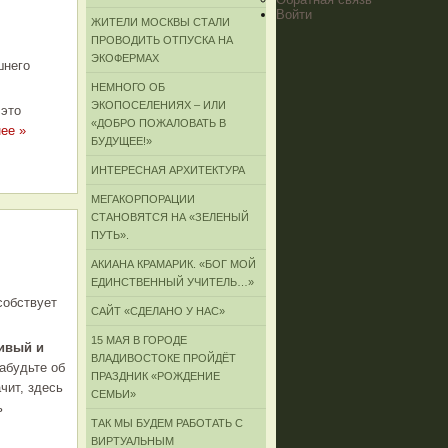
Войти
ЖИТЕЛИ МОСКВЫ СТАЛИ
ПРОВОДИТЬ ОТПУСКА НА
ЭКОФЕРМАХ
шнего
НЕМНОГО ОБ
ЭКОПОСЕЛЕНИЯХ – ИЛИ
 это
«ДОБРО ПОЖАЛОВАТЬ В
ее »
БУДУЩЕЕ!»
ИНТЕРЕСНАЯ АРХИТЕКТУРА
МЕГАКОРПОРАЦИИ
СТАНОВЯТСЯ НА «ЗЕЛЕНЫЙ
ПУТЬ».
АКИАНА КРАМАРИК. «БОГ МОЙ
ЕДИНСТВЕННЫЙ УЧИТЕЛЬ…»
собствует
САЙТ «СДЕЛАНО У НАС»
15 МАЯ В ГОРОДЕ
ивый и
ВЛАДИВОСТОКЕ ПРОЙДЁТ
Забудьте об
ПРАЗДНИК «РОЖДЕНИЕ
чит, здесь
СЕМЬИ»
ь
ТАК МЫ БУДЕМ РАБОТАТЬ С
ВИРТУАЛЬНЫМ