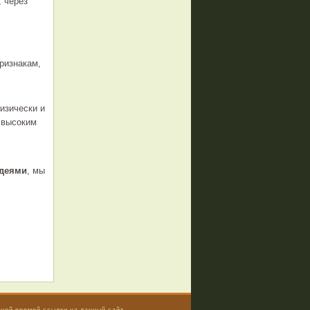
, через
ризнакам,
зически и
 высоким
идеями
, мы