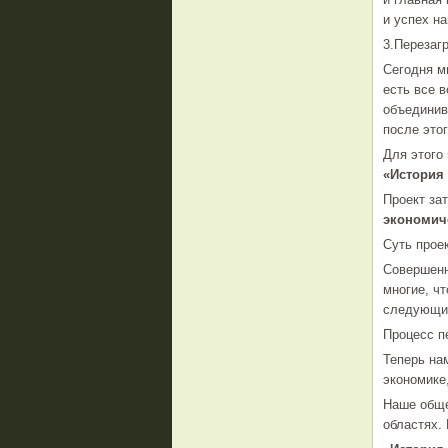
и успех н
3.Перезаг
Сегодня м
есть все 
объединив
после это
Для этого 
«История
Проект за
экономич
Суть прое
Совершенн
многие, ч
следующий
Процесс п
Теперь на
экономике
Наше обще
областях.