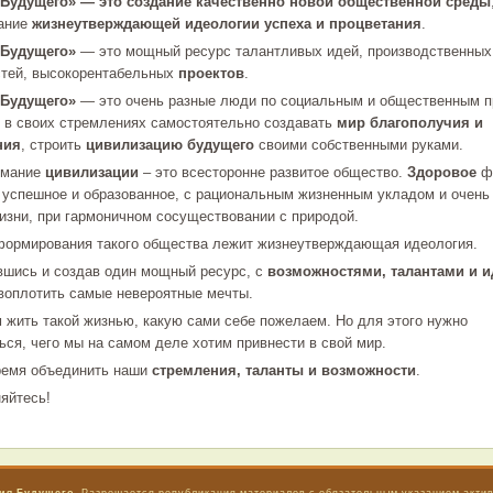
 Будущего» — это создание качественно новой общественной среды
ание
жизнеутверждающей идеологии успеха и процветания
.
 Будущего»
— это мощный ресурс талантливых идей, производственных
тей, высокорентабельных
проектов
.
 Будущего»
— это очень разные люди по социальным и общественным п
е в своих стремлениях самостоятельно создавать
мир благополучия и
ния
, строить
цивилизацию будущего
своими собственными руками.
имание
цивилизации
– это всесторонне развитое общество.
Здоровое
фи
 успешное и образованное, с рациональным жизненным укладом и очень
изни, при гармоничном сосуществовании с природой.
формирования такого общества лежит жизнеутверждающая идеология.
шись и создав один мощный ресурс, с
возможностями, талантами и 
воплотить самые невероятные мечты.
 жить такой жизнью, какую сами себе пожелаем. Но для этого нужно
ься, чего мы на самом деле хотим привнести в свой мир.
ремя объединить наши
стремления, таланты и возможности
.
яйтесь!
ия Будущего