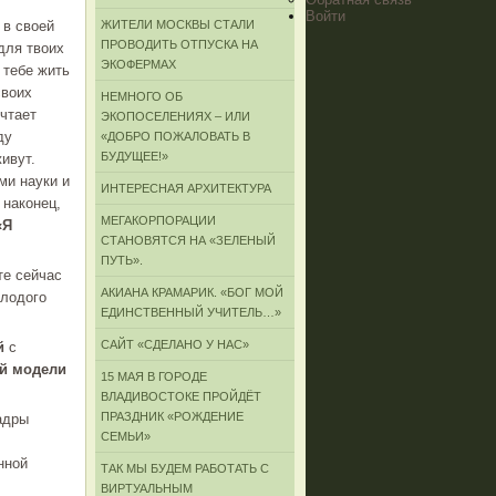
Войти
ЖИТЕЛИ МОСКВЫ СТАЛИ
 в своей
ПРОВОДИТЬ ОТПУСКА НА
для твоих
ЭКОФЕРМАХ
 тебе жить
своих
НЕМНОГО ОБ
ечтает
ЭКОПОСЕЛЕНИЯХ – ИЛИ
ду
«ДОБРО ПОЖАЛОВАТЬ В
БУДУЩЕЕ!»
ивут.
и науки и
ИНТЕРЕСНАЯ АРХИТЕКТУРА
 наконец,
МЕГАКОРПОРАЦИИ
«Я
СТАНОВЯТСЯ НА «ЗЕЛЕНЫЙ
ПУТЬ».
те сейчас
АКИАНА КРАМАРИК. «БОГ МОЙ
олодого
ЕДИНСТВЕННЫЙ УЧИТЕЛЬ…»
САЙТ «СДЕЛАНО У НАС»
й
с
й модели
15 МАЯ В ГОРОДЕ
ВЛАДИВОСТОКЕ ПРОЙДЁТ
ПРАЗДНИК «РОЖДЕНИЕ
адры
СЕМЬИ»
нной
ТАК МЫ БУДЕМ РАБОТАТЬ С
ВИРТУАЛЬНЫМ