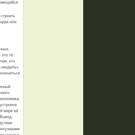
ивающейся
 строить
 края или
нных.
 это те
тем, кто
ь «модель»
включиться
венный
нного
 экономика.
 устроена
ей мере её
 Вывод:
дствии
энтузиазме
ет счастье