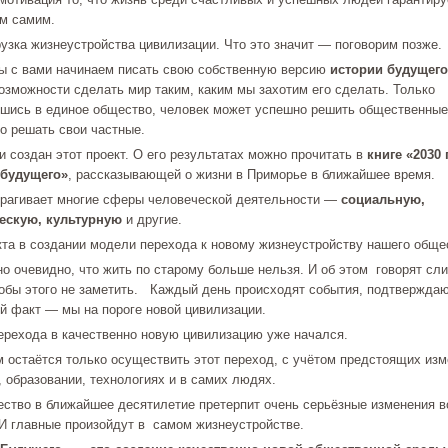
ам самим.
рузка жизнеустройства цивилизации. Что это значит — поговорим позже.
ы с вами начинаем писать свою собственную версию
истории будущего
возможности сделать мир таким, каким мы захотим его сделать. Только
шись в единое общество, человек может успешно решить общественные
го решать свои частные.
и создан этот проект. О его результатах можно прочитать в
книге «2030 
 будущего»
, рассказывающей о жизни в Приморье в ближайшее время.
трагивает многие сферы человеческой деятельности —
социальную,
ескую, культурную
и другие.
кта в создании модели перехода к новому жизнеустройству нашего обще
о очевидно, что жить по старому больше нельзя. И об этом говорят сл
тобы этого не заметить. Каждый день происходят события, подтвержда
 факт — мы на пороге новой цивилизации.
ерехода в качественно новую цивилизацию уже начался.
м остаётся только осуществить этот переход, с учётом предстоящих изм
, образовании, технологиях и в самих людях.
ство в ближайшее десятилетие претерпит очень серьёзные изменения в
 И главные произойдут в самом жизнеустройстве.