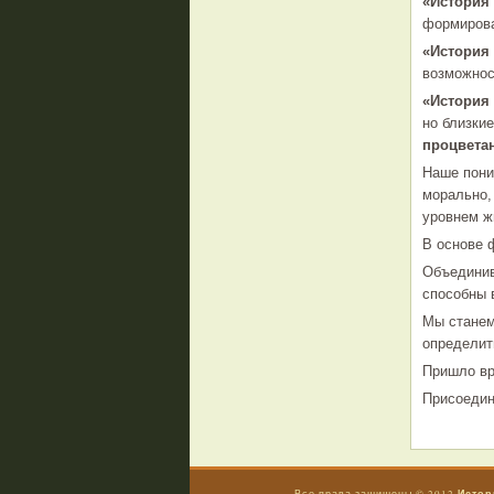
«История
формиров
«История
возможнос
«История
но близки
процвета
Наше пон
морально,
уровнем ж
В основе 
Объединив
способны 
Мы станем
определит
Пришло в
Присоедин
Истор