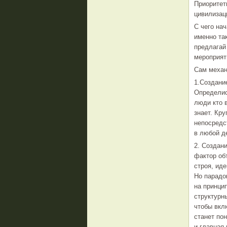
Приоритет
цивилизац
С чего нач
именно та
предлагай
мероприят
Сам механ
1.Создани
Определис
люди кто в
знает. Кр
непосредс
в любой д
2. Создан
фактор об
строя, иде
Но парадо
на принци
структурны
чтобы вкл
станет по
и главная