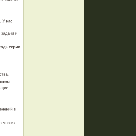
. У нас
 задачи и
год» серии
ства.
ишком
ющие
енений в
о многих