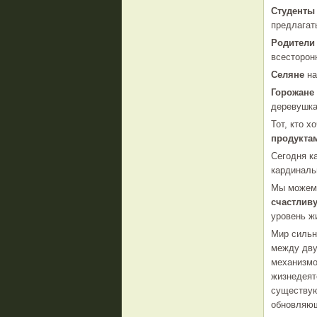
Студенты
предлагат
Родители
всесторон
Селяне
на
Горожане
деревушка
Тот, кто х
продукт
Сегодня к
кардиналь
Мы можем
счастлив
уровень ж
Мир сильн
между дву
механизмо
жизнедеят
существую
обновляющ