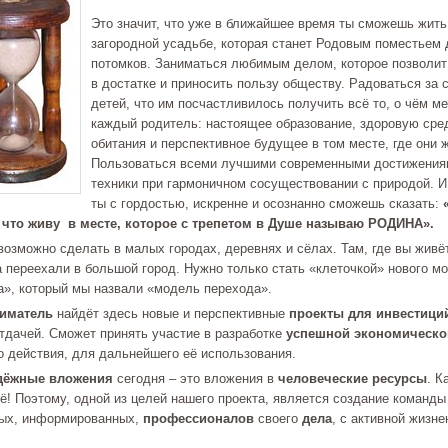
Это значит, что уже в ближайшее время ты сможешь жить
загородной усадьбе, которая станет Родовым поместьем 
потомков. Заниматься любимым делом, которое позволит
в достатке и приносить пользу обществу. Радоваться за 
детей, что им посчастливилось получить всё то, о чём м
каждый родитель: настоящее образование, здоровую сре
обитания и перспективное будущее в том месте, где они ж
Пользоваться всеми лучшими современными достижениям
техники при гармоничном сосуществовании с природой. И
ты с гордостью, искренне и осознанно сможешь сказать:
 что живу в месте, которое с трепетом в Душе называю РОДИНА».
 возможно сделать в малых городах, деревнях и сёлах. Там, где вы живё
а переехали в большой город. Нужно только стать «клеточкой» нового м
а», который мы назвали «модель перехода».
иматель
найдёт здесь новые и перспективные
проекты для инвестици
тдачей. Сможет принять участие в разработке
успешной экономическо
о действия, для дальнейшего её использования.
дёжные вложения
сегодня – это вложения в
человеческие ресурсы
. К
ё! Поэтому, одной из целей нашего проекта, является создание команды
ых, информированных,
профессионалов
своего
дела
, с активной жизне