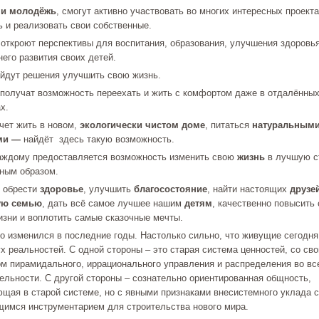
 и молодёжь
, смогут активно участвовать во многих интересных проект
ь и реализовать свои собственные.
откроют перспективы для воспитания, образования, улучшения здоровья
него развития своих детей.
йдут решения улучшить свою жизнь.
получат возможность переехать и жить с комфортом даже в отдалённы
х.
очет жить в новом,
экологически чистом доме
, питаться
натуральным
ами —
найдёт здесь такую возможность.
аждому предоставляется возможность изменить свою
жизнь
в лучшую с
ным образом.
 обрести
здоровье
, улучшить
благосостояние
, найти настоящих
друзе
ую семью
, дать всё самое лучшее нашим
детям
, качественно повысить 
изни и воплотить самые сказочные мечты.
о изменился в последние годы. Настолько сильно, что живущие сегодня
х реальностей. С одной стороны – это старая система ценностей, со св
м пирамидального, иррационального управления и распределения во вс
ельности. С другой стороны – сознательно ориентированная общность,
щая в старой системе, но с явными признаками внесистемного уклада с
имся инструментарием для строительства нового мира.