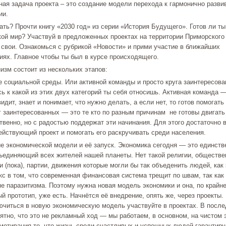
ная задача проекта – это создание модели перехода к гармонично разв
ии.
ать? Прочти книгу «2030 год» из серии «История Будущего». Готов ли ты
кой мир? Участвуй в предложенных проектах на территории Приморского
 свои. Ознакомься с рубрикой «Новости» и прими участие в ближайших
иях. Главное чтобы ты был в курсе происходящего.
изм состоит из нескольких этапов:
е социальной среды. Или активной команды и просто круга заинтересова
ь к какой из этих двух категорий ты себя относишь. Активная команда —
идит, знает и понимает, что нужно делать, а если нет, то готов помогать 
уг заинтересованных — это те кто по разным причинам не готовы двигат
твенно, но с радостью поддержат эти начинания. Для этого достаточно 
ействующий проект и помогать его раскручивать среди населения.
ие экономической модели и её запуск. Экономика сегодня — это единст
ъединяющий всех жителей нашей планеты. Нет такой религии, обществе
и (пока), партии, движения которые могли бы так объеденить людей, как
кс в том, что современная финансовая система трещит по швам, так как
пе паразитизма. Поэтому нужна новая модель экономики и она, по крайн
й прототип, уже есть. Начнётся её внедрение, опять же, через проекты.
ючиться в новую экономическую модель участвуйте в проектах. В после
нятно, что это не рекламный ход — мы работаем, в основном, на чистом 
 мотивация то, что жизнь среди счастливых и успешных людей гарантиру