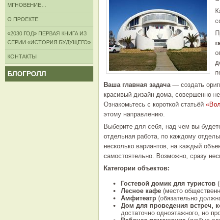
МГНОВЕНИЕ…
К
О ПРОЕКТЕ
с
П
«2030 ГОД» ПЕРВАЯ КНИГА ИЗ
СЕРИИ «ИСТОРИЯ БУДУЩЕГО»
г
о
КОНТАКТЫ
д
БЛОГРОЛЛ
п
Ваша главная задача
— создать ориг
красивый дизайн дома, совершенно не 
Ознакомьтесь с короткой статьёй
«Вол
этому направлению.
Выберите для себя, над чем вы будет
отдельная работа, по каждому отдельн
несколько вариантов, на каждый объе
самостоятельно. Возможно, сразу неск
Категории объектов:
Гостевой домик для туристов
(
Лесное кафе
(место общественно
Амфитеатр
(обязательно должна
Дом для проведения встреч, 
достаточно одноэтажного, но пр