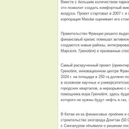
Вместе с большим количеством парко
это позволит создать комфортный мик
воздуха. Проект стартовал в 2007 г. 
корпорация Masdar оценивает его стои
Правительство Франции решило выдели
финансовый кризис помешал активному
создаются новые районы, интегриров
Марселя, Гренобля) и призванные спо
Самый раскрученный проект (ориентир
Гренобле, инновационном центре Франци
2024 г. на площади в 250 га должно п
в основном научных и университетски
городских кварталов, а неразрывно с
помощника мэра Гренобля, здесь буде
которого не нужны будут нефть и газ
В Китае из-за финансовых проблем и 
строительство экогорода Донгтан (50 
с Сингапуром объявили о решении пос