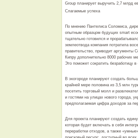
Group планирует выручить 2,7 млрд е
Слагаемые успеха
По мнению Пантелиса Соломиса, дирек
опытным образцом будущих smart ecoс
тщательно готовился и прорабатывалс
землеотвода компания потратила восе
правительство, приводит аргументы 
Кипру дополнительно 8000 рабочих ме
Это поможет сократить безработицу в 
В экогороде планируют создать больш
крайней мере половина из 3,5 млн ту
посетить торговый молл и развлекате
и гостями на улицах нового города, у
предполагаемая цифра доходов за пери
Для проекта планируют создать един
которая будет включать в себя интег
переработки отходов, а также «умные
поисковый ресурс, доступный во все