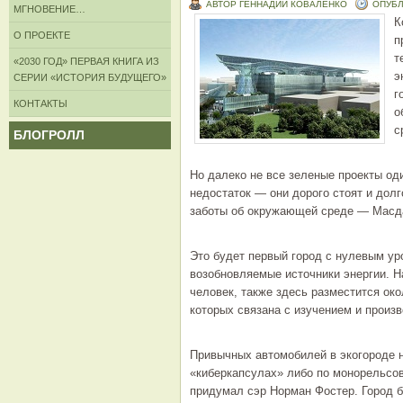
АВТОР ГЕННАДИЙ КОВАЛЕНКО
ОПУБЛ
МГНОВЕНИЕ…
К
О ПРОЕКТЕ
п
т
«2030 ГОД» ПЕРВАЯ КНИГА ИЗ
э
СЕРИИ «ИСТОРИЯ БУДУЩЕГО»
г
КОНТАКТЫ
о
с
БЛОГРОЛЛ
Но далеко не все зеленые проекты од
недостаток — они дорого стоят и дол
заботы об окружающей среде — Масда
Это будет первый город с нулевым ур
возобновляемые источники энергии. Н
человек, также здесь разместится ок
которых связана с изучением и произ
Привычных автомобилей в экогороде н
«киберкапсулах» либо по монорельсо
придумал сэр Норман Фостер. Город 