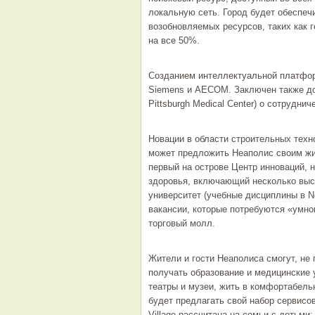
локальную сеть. Город будет обеспеч
возобновляемых ресурсов, таких как г
на все 50%.
Созданием интеллектуальной платфо
Siemens и AECOM. Заключен также дог
Pittsburgh Medical Center) о сотрудни
Новации в области строительных техно
может предложить Неаполис своим жит
первый на острове Центр инноваций, 
здоровья, включающий несколько выс
университет (учебные дисциплины в Ne
вакансии, которые потребуются «умно
торговый молл.
Жители и гости Неаполиса смогут, не 
получать образование и медицинские 
театры и музеи, жить в комфортабель
будет предлагать свой набор сервисов
Village рассчитана на семьи с детьми